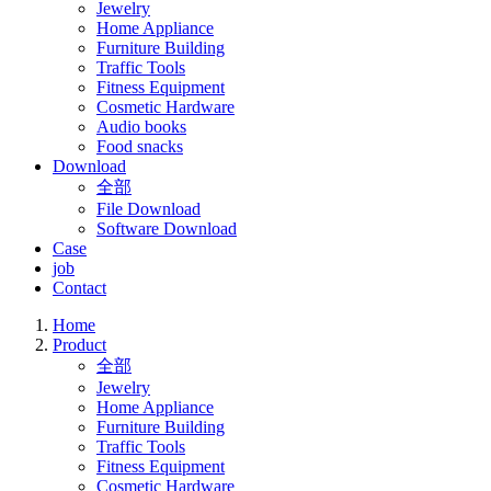
Jewelry
Home Appliance
Furniture Building
Traffic Tools
Fitness Equipment
Cosmetic Hardware
Audio books
Food snacks
Download
全部
File Download
Software Download
Case
job
Contact
Home
Product
全部
Jewelry
Home Appliance
Furniture Building
Traffic Tools
Fitness Equipment
Cosmetic Hardware