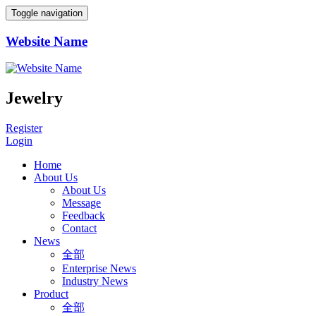
Toggle navigation
Website Name
Jewelry
Register
Login
Home
About Us
About Us
Message
Feedback
Contact
News
全部
Enterprise News
Industry News
Product
全部